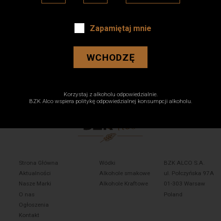
 sit amet, consectetur adipiscing elit, sed do eiusm
re et dolore magna aliqua. Ut enim ad minim veniam, q
Zapamiętaj mnie
co laboris nisi ut aliquip ex ea commodo consequat. Du
rit in voluptate velit esse cillum dolore eu fugiat nulla
WCHODZĘ
aecat cupidatat non proident, sunt in culpa qui officia
um.
Korzystaj z alkoholu odpowiedzialnie.
BZK Alco wspiera politykę odpowiedzialnej konsumpcji alkoholu.
Strona Główna
Wódki
BZK ALCO S.A.
Aktualności
Alkohole smakowe
ul. Połczyńska 97A
Nasze Marki
Alkohole Kraftowe
01-303 Warsaw
O nas
Poland
Ogłoszenia
Kontakt