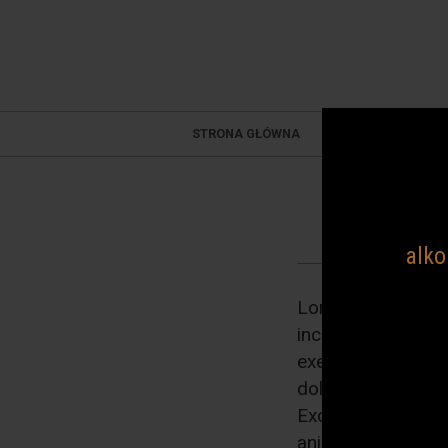
BZK Alco
STRONA GŁÓWNA
AKTUALNOŚC
alko
Lorem ipsum dolor
incididunt ut labo
exercitation ullam
dolor in reprehende
Excepteur sint occ
anim id est labor