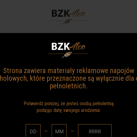
I
NASZE MARKI
O NAS
KONTAKT
ÓRA – WÓDKA
Strona zawiera materiały reklamowe napojów
 o wyjątkowym smaku. Najlepszy wybór, kiedy poszukuje się p
holowych, które przeznaczone są wyłącznie dla
eceptury. Wielokrotnie destylowana i filtrowana z najwyższej jak
oholu: 40%.
pełnoletnich.
ba sztuk w kartonie: 24
Potwierdź poniżej, że jesteś osobą pełnoletnią
ba sztuk w kartonie: 20
podając datę swojego urodzenia:
ba sztuk w kartonie: 15
—
—