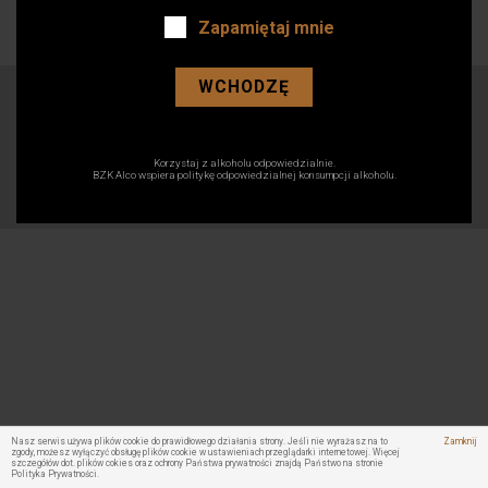
alkoholu: 40%.
Zapamiętaj mnie
500 ml / Liczba sztuk w kartonie: 12
WCHODZĘ
Korzystaj z alkoholu odpowiedzialnie.
BZK Alco wspiera politykę odpowiedzialnej konsumpcji alkoholu.
Copyright © 2022 BZK ALCO. All rights reserved
Nasz serwis używa plików cookie do prawidłowego działania strony. Jeśli nie wyrażasz na to
Zamknij
zgody, możesz wyłączyć obsługę plików cookie w ustawieniach przeglądarki internetowej. Więcej
szczegółów dot. plików cokies oraz ochrony Państwa prywatności znajdą Państwo na stronie
Polityka Prywatności.