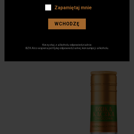
Zapamiętaj mnie
WCHODZĘ
10 marca 2021
cytryna
Korzystaj z alkoholu odpowiedzialnie.
BZK Alco wspiera politykę odpowiedzialnej konsumpcji alkoholu.