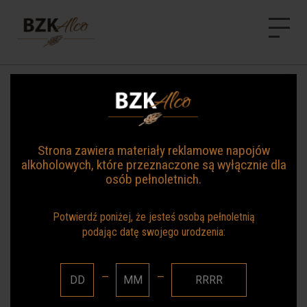
BZK Alco
STRONA GŁÓWNA
Aktualności
AKTUALNOŚCI
NASZE MARKI
Strona zawiera materiały reklamowe napojów
alkoholowych, które przeznaczone są wyłącznie dla
O NAS
osób pełnoletnich.
KONTAKT
Potwierdź poniżej, że jesteś osobą pełnoletnią
podając datę swojego urodzenia:
—
—